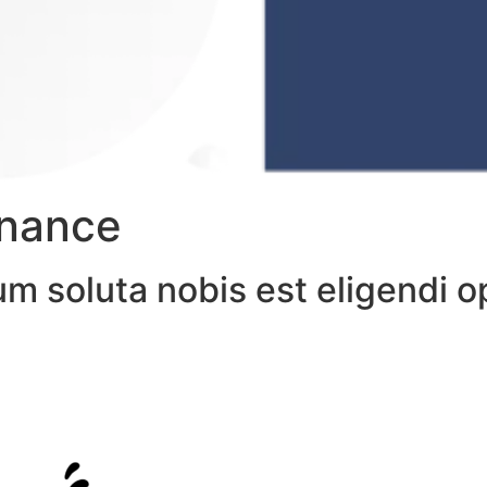
enance
m soluta nobis est eligendi o